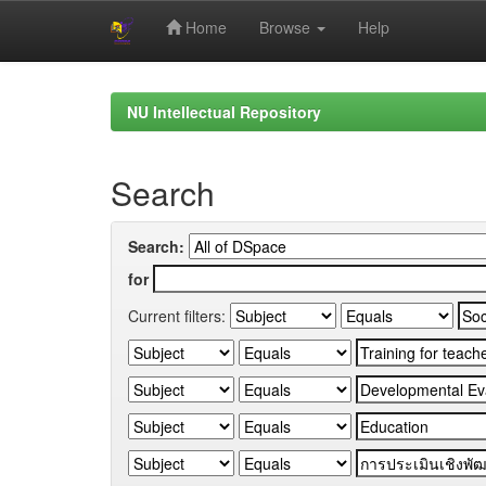
Home
Browse
Help
Skip
navigation
NU Intellectual Repository
Search
Search:
for
Current filters: