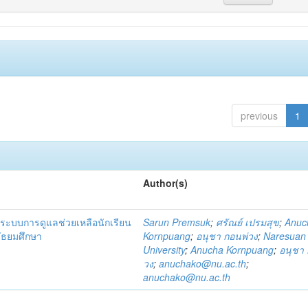
previous
1
Author(s)
ระบบการดูแลช่วยเหลือนักเรียน
Sarun Premsuk
;
ศรัณย์ เปรมสุข
;
Anuc
มัธยมศึกษา
Kornpuang
;
อนุชา กอนพ่วง
;
Naresuan
University
;
Anucha Kornpuang
;
อนุชา 
วง
;
anuchako@nu.ac.th
;
anuchako@nu.ac.th