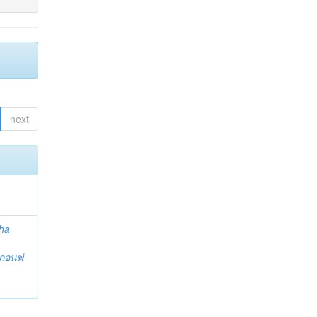
next
ha
กอนพ่