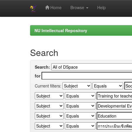
Home
Browse
Help
Skip
navigation
NU Intellectual Repository
Search
Search:
for
Current filters: