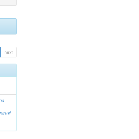
next
ha
กอนพ่