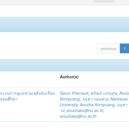
previous
1
Author(s)
ระบบการดูแลช่วยเหลือนักเรียน
Sarun Premsuk
;
ศรัณย์ เปรมสุข
;
Anuc
มัธยมศึกษา
Kornpuang
;
อนุชา กอนพ่วง
;
Naresuan
University
;
Anucha Kornpuang
;
อนุชา 
วง
;
anuchako@nu.ac.th
;
anuchako@nu.ac.th