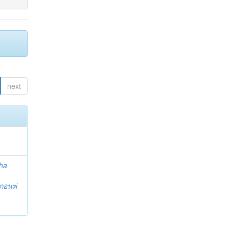
next
ha
กอนพ่