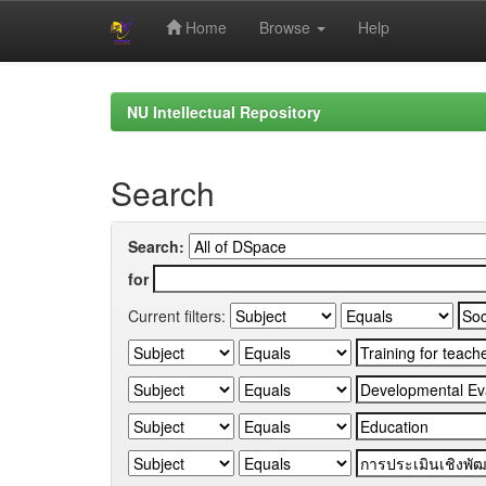
Home
Browse
Help
Skip
navigation
NU Intellectual Repository
Search
Search:
for
Current filters: