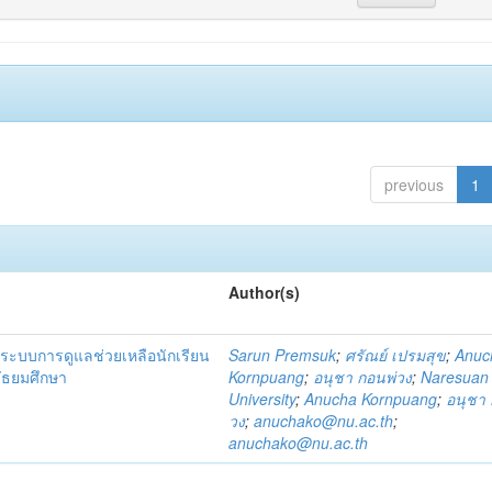
previous
1
Author(s)
ระบบการดูแลช่วยเหลือนักเรียน
Sarun Premsuk
;
ศรัณย์ เปรมสุข
;
Anuc
มัธยมศึกษา
Kornpuang
;
อนุชา กอนพ่วง
;
Naresuan
University
;
Anucha Kornpuang
;
อนุชา 
วง
;
anuchako@nu.ac.th
;
anuchako@nu.ac.th