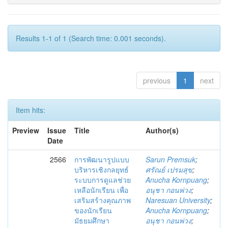
Results 1-1 of 1 (Search time: 0.001 seconds).
previous
1
next
Item hits:
Preview
Issue
Title
Author(s)
Date
2566
การพัฒนารูปแบบ
Sarun Premsuk
;
บริหารเชิงกลยุทธ์
ศรัณย์ เปรมสุข
;
ระบบการดูแลช่วย
Anucha Kornpuang
;
เหลือนักเรียน เพื่อ
อนุชา กอนพ่วง
;
เสริมสร้างคุณภาพ
Naresuan University
;
ของนักเรียน
Anucha Kornpuang
;
มัธยมศึกษา
อนุชา กอนพ่วง
;