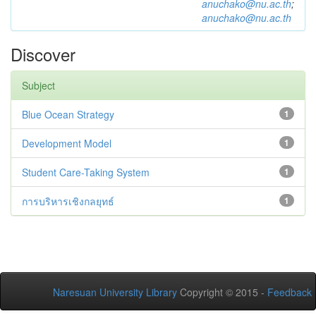
anuchako@nu.ac.th
;
anuchako@nu.ac.th
Discover
Subject
Blue Ocean Strategy
1
Development Model
1
Student Care-Taking System
1
การบริหารเชิงกลยุทธ์
1
Naresuan University Library
Copyright © 2015 -
Feedback