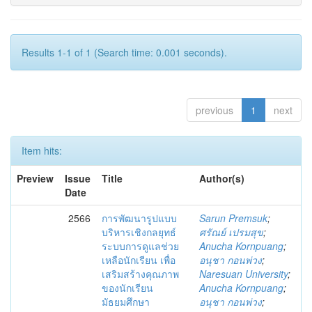
Results 1-1 of 1 (Search time: 0.001 seconds).
previous
1
next
Item hits:
Preview
Issue
Title
Author(s)
Date
2566
การพัฒนารูปแบบ
Sarun Premsuk
;
บริหารเชิงกลยุทธ์
ศรัณย์ เปรมสุข
;
ระบบการดูแลช่วย
Anucha Kornpuang
;
เหลือนักเรียน เพื่อ
อนุชา กอนพ่วง
;
เสริมสร้างคุณภาพ
Naresuan University
;
ของนักเรียน
Anucha Kornpuang
;
มัธยมศึกษา
อนุชา กอนพ่วง
;