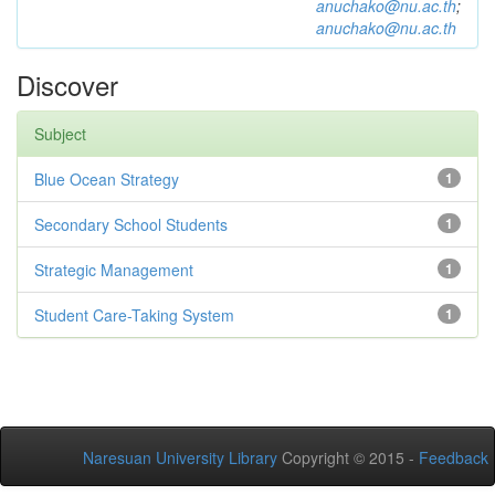
anuchako@nu.ac.th
;
anuchako@nu.ac.th
Discover
Subject
Blue Ocean Strategy
1
Secondary School Students
1
Strategic Management
1
Student Care-Taking System
1
Naresuan University Library
Copyright © 2015 -
Feedback