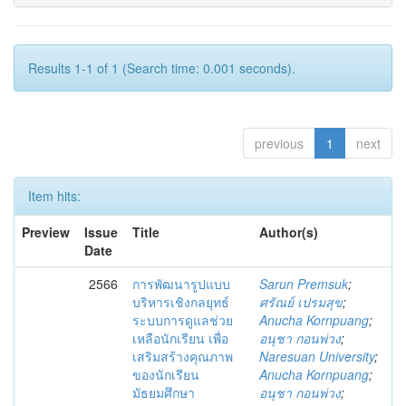
Results 1-1 of 1 (Search time: 0.001 seconds).
previous
1
next
Item hits:
Preview
Issue
Title
Author(s)
Date
2566
การพัฒนารูปแบบ
Sarun Premsuk
;
บริหารเชิงกลยุทธ์
ศรัณย์ เปรมสุข
;
ระบบการดูแลช่วย
Anucha Kornpuang
;
เหลือนักเรียน เพื่อ
อนุชา กอนพ่วง
;
เสริมสร้างคุณภาพ
Naresuan University
;
ของนักเรียน
Anucha Kornpuang
;
มัธยมศึกษา
อนุชา กอนพ่วง
;