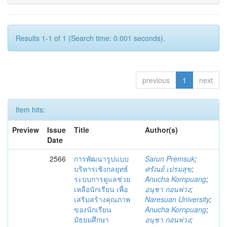
Results 1-1 of 1 (Search time: 0.001 seconds).
previous
1
next
Item hits:
Preview
Issue
Title
Author(s)
Date
2566
การพัฒนารูปแบบ
Sarun Premsuk
;
บริหารเชิงกลยุทธ์
ศรัณย์ เปรมสุข
;
ระบบการดูแลช่วย
Anucha Kornpuang
;
เหลือนักเรียน เพื่อ
อนุชา กอนพ่วง
;
เสริมสร้างคุณภาพ
Naresuan University
;
ของนักเรียน
Anucha Kornpuang
;
มัธยมศึกษา
อนุชา กอนพ่วง
;