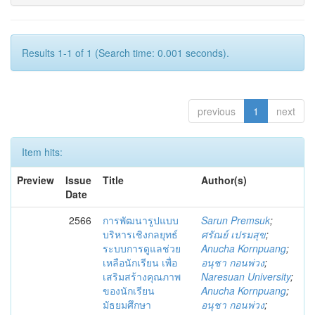
Results 1-1 of 1 (Search time: 0.001 seconds).
previous
1
next
Item hits:
Preview
Issue
Title
Author(s)
Date
2566
การพัฒนารูปแบบ
Sarun Premsuk
;
บริหารเชิงกลยุทธ์
ศรัณย์ เปรมสุข
;
ระบบการดูแลช่วย
Anucha Kornpuang
;
เหลือนักเรียน เพื่อ
อนุชา กอนพ่วง
;
เสริมสร้างคุณภาพ
Naresuan University
;
ของนักเรียน
Anucha Kornpuang
;
มัธยมศึกษา
อนุชา กอนพ่วง
;