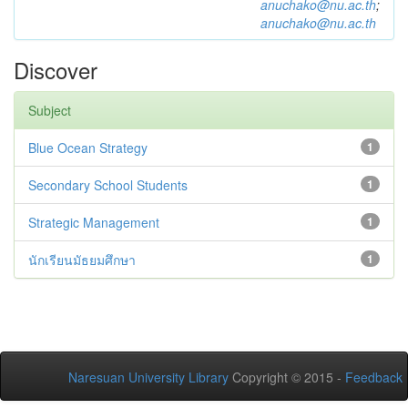
anuchako@nu.ac.th
;
anuchako@nu.ac.th
Discover
Subject
Blue Ocean Strategy
1
Secondary School Students
1
Strategic Management
1
นักเรียนมัธยมศึกษา
1
Naresuan University Library
Copyright © 2015 -
Feedback