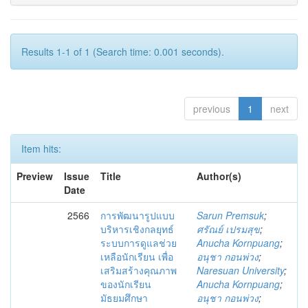
Results 1-1 of 1 (Search time: 0.001 seconds).
previous
1
next
Item hits:
Preview
Issue
Title
Author(s)
Date
2566
การพัฒนารูปแบบ
Sarun Premsuk
;
บริหารเชิงกลยุทธ์
ศรัณย์ เปรมสุข
;
ระบบการดูแลช่วย
Anucha Kornpuang
;
เหลือนักเรียน เพื่อ
อนุชา กอนพ่วง
;
เสริมสร้างคุณภาพ
Naresuan University
;
ของนักเรียน
Anucha Kornpuang
;
มัธยมศึกษา
อนุชา กอนพ่วง
;