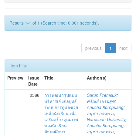
Results 1-1 of 1 (Search time: 0.001 seconds).
previous
1
next
Item hits:
Preview
Issue
Title
Author(s)
Date
2566
การพัฒนารูปแบบ
Sarun Premsuk
;
บริหารเชิงกลยุทธ์
ศรัณย์ เปรมสุข
;
ระบบการดูแลช่วย
Anucha Kornpuang
;
เหลือนักเรียน เพื่อ
อนุชา กอนพ่วง
;
เสริมสร้างคุณภาพ
Naresuan University
;
ของนักเรียน
Anucha Kornpuang
;
มัธยมศึกษา
อนุชา กอนพ่วง
;