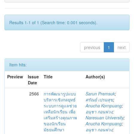
Results 1-1 of 1 (Search time: 0.001 seconds).
previous
1
next
Item hits:
Preview
Issue
Title
Author(s)
Date
2566
การพัฒนารูปแบบ
Sarun Premsuk
;
บริหารเชิงกลยุทธ์
ศรัณย์ เปรมสุข
;
ระบบการดูแลช่วย
Anucha Kornpuang
;
เหลือนักเรียน เพื่อ
อนุชา กอนพ่วง
;
เสริมสร้างคุณภาพ
Naresuan University
;
ของนักเรียน
Anucha Kornpuang
;
มัธยมศึกษา
อนุชา กอนพ่วง
;