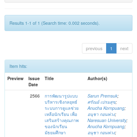
Results 1-1 of 1 (Search time: 0.002 seconds).
previous
1
next
Item hits:
Preview
Issue
Title
Author(s)
Date
2566
การพัฒนารูปแบบ
Sarun Premsuk
;
บริหารเชิงกลยุทธ์
ศรัณย์ เปรมสุข
;
ระบบการดูแลช่วย
Anucha Kornpuang
;
เหลือนักเรียน เพื่อ
อนุชา กอนพ่วง
;
เสริมสร้างคุณภาพ
Naresuan University
;
ของนักเรียน
Anucha Kornpuang
;
มัธยมศึกษา
อนุชา กอนพ่วง
;