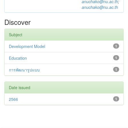
anuchako@nu.ac.th
;
anuchako@nu.ac.th
Discover
Subject
Development Model
1
Education
1
การพัฒนารูปแบบ
1
Date issued
2566
1