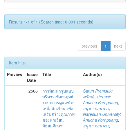
Results 1-1 of 1 (Search time: 0.001 seconds).
previous
1
next
Item hits:
Preview
Issue
Title
Author(s)
Date
2566
การพัฒนารูปแบบ
Sarun Premsuk
;
บริหารเชิงกลยุทธ์
ศรัณย์ เปรมสุข
;
ระบบการดูแลช่วย
Anucha Kornpuang
;
เหลือนักเรียน เพื่อ
อนุชา กอนพ่วง
;
เสริมสร้างคุณภาพ
Naresuan University
;
ของนักเรียน
Anucha Kornpuang
;
มัธยมศึกษา
อนุชา กอนพ่วง
;