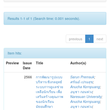
Results 1-1 of 1 (Search time: 0.001 seconds).
previous
1
next
Item hits:
Preview
Issue
Title
Author(s)
Date
2566
การพัฒนารูปแบบ
Sarun Premsuk
;
บริหารเชิงกลยุทธ์
ศรัณย์ เปรมสุข
;
ระบบการดูแลช่วย
Anucha Kornpuang
;
เหลือนักเรียน เพื่อ
อนุชา กอนพ่วง
;
เสริมสร้างคุณภาพ
Naresuan University
;
ของนักเรียน
Anucha Kornpuang
;
มัธยมศึกษา
อนุชา กอนพ่วง
;