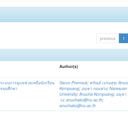
previous
1
Author(s)
ระบบการดูแลช่วยเหลือนักเรียน
Sarun Premsuk
;
ศรัณย์ เปรมสุข
;
Anuc
มัธยมศึกษา
Kornpuang
;
อนุชา กอนพ่วง
;
Naresuan
University
;
Anucha Kornpuang
;
อนุชา 
วง
;
anuchako@nu.ac.th
;
anuchako@nu.ac.th