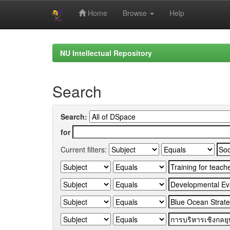
Home
Browse
Help
Skip
navigation
NU Intellectual Repository
Search
Search:
for
Current filters: