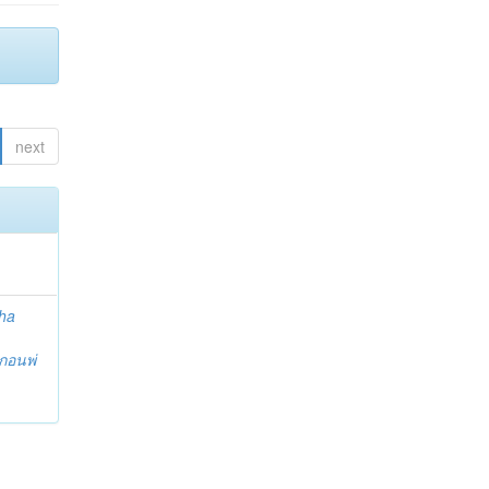
next
ha
กอนพ่