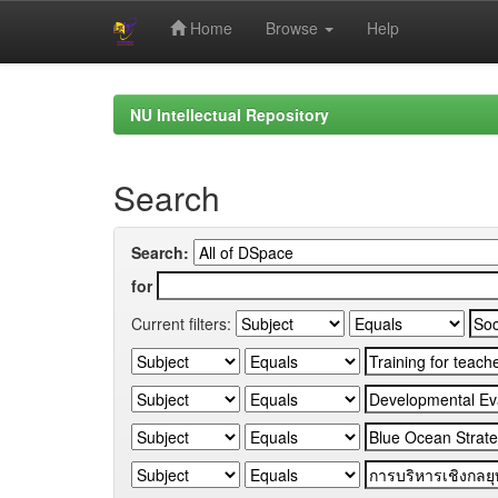
Home
Browse
Help
Skip
navigation
NU Intellectual Repository
Search
Search:
for
Current filters: