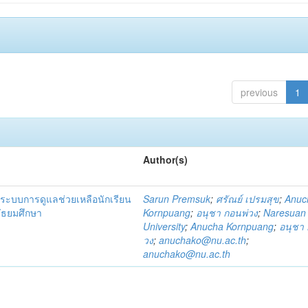
previous
1
Author(s)
ระบบการดูแลช่วยเหลือนักเรียน
Sarun Premsuk
;
ศรัณย์ เปรมสุข
;
Anuc
มัธยมศึกษา
Kornpuang
;
อนุชา กอนพ่วง
;
Naresuan
University
;
Anucha Kornpuang
;
อนุชา 
วง
;
anuchako@nu.ac.th
;
anuchako@nu.ac.th