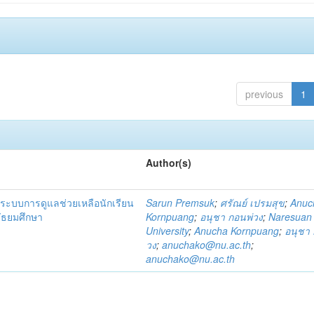
previous
1
Author(s)
ระบบการดูแลช่วยเหลือนักเรียน
Sarun Premsuk
;
ศรัณย์ เปรมสุข
;
Anuc
มัธยมศึกษา
Kornpuang
;
อนุชา กอนพ่วง
;
Naresuan
University
;
Anucha Kornpuang
;
อนุชา 
วง
;
anuchako@nu.ac.th
;
anuchako@nu.ac.th