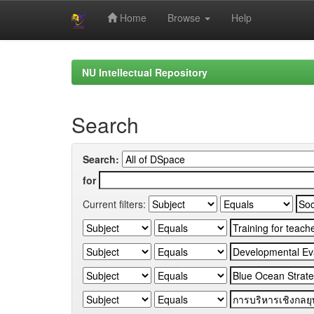
Home
Browse
Help
Skip
navigation
NU Intellectual Repository
Search
Search:
for
Current filters: