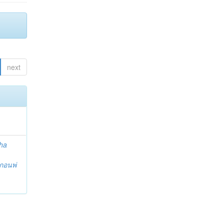
next
ha
กอนพ่