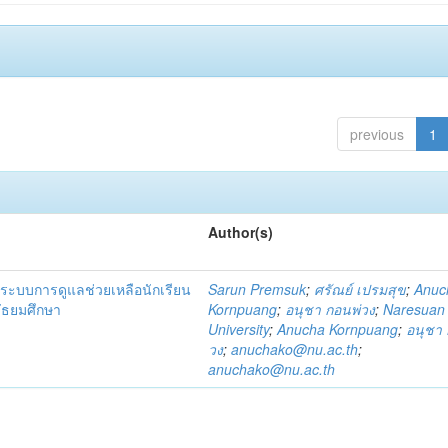
previous
1
Author(s)
ระบบการดูแลช่วยเหลือนักเรียน
Sarun Premsuk
;
ศรัณย์ เปรมสุข
;
Anuc
มัธยมศึกษา
Kornpuang
;
อนุชา กอนพ่วง
;
Naresuan
University
;
Anucha Kornpuang
;
อนุชา 
วง
;
anuchako@nu.ac.th
;
anuchako@nu.ac.th