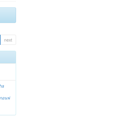
next
ha
กอนพ่