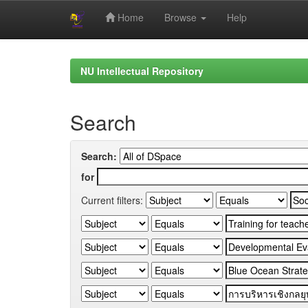
Home
Browse
Help
Skip
navigation
NU Intellectual Repository
Search
Search:
for
Current filters: