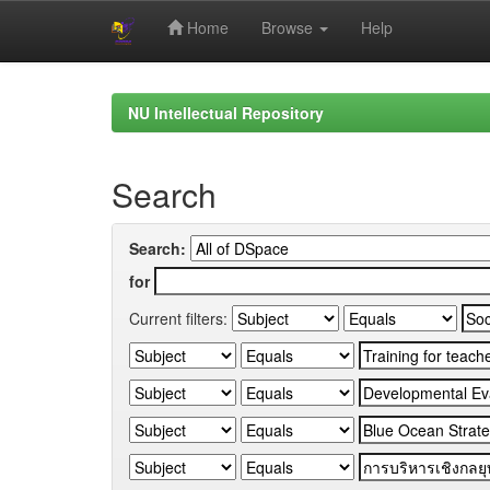
Home
Browse
Help
Skip
navigation
NU Intellectual Repository
Search
Search:
for
Current filters: