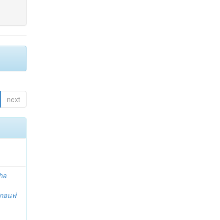
next
ha
กอนพ่