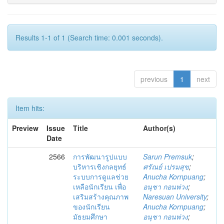
Results 1-1 of 1 (Search time: 0.001 seconds).
previous
1
next
Item hits:
Preview
Issue
Title
Author(s)
Date
2566
การพัฒนารูปแบบ
Sarun Premsuk
;
บริหารเชิงกลยุทธ์
ศรัณย์ เปรมสุข
;
ระบบการดูแลช่วย
Anucha Kornpuang
;
เหลือนักเรียน เพื่อ
อนุชา กอนพ่วง
;
เสริมสร้างคุณภาพ
Naresuan University
;
ของนักเรียน
Anucha Kornpuang
;
มัธยมศึกษา
อนุชา กอนพ่วง
;