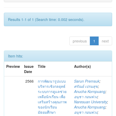
Results 1-1 of 1 (Search time: 0.002 seconds).
previous
1
next
Item hits:
Preview
Issue
Title
Author(s)
Date
2566
การพัฒนารูปแบบ
Sarun Premsuk
;
บริหารเชิงกลยุทธ์
ศรัณย์ เปรมสุข
;
ระบบการดูแลช่วย
Anucha Kornpuang
;
เหลือนักเรียน เพื่อ
อนุชา กอนพ่วง
;
เสริมสร้างคุณภาพ
Naresuan University
;
ของนักเรียน
Anucha Kornpuang
;
มัธยมศึกษา
อนุชา กอนพ่วง
;