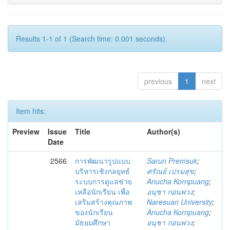
Results 1-1 of 1 (Search time: 0.001 seconds).
previous
1
next
Item hits:
Preview
Issue
Title
Author(s)
Date
2566
การพัฒนารูปแบบ
Sarun Premsuk
;
บริหารเชิงกลยุทธ์
ศรัณย์ เปรมสุข
;
ระบบการดูแลช่วย
Anucha Kornpuang
;
เหลือนักเรียน เพื่อ
อนุชา กอนพ่วง
;
เสริมสร้างคุณภาพ
Naresuan University
;
ของนักเรียน
Anucha Kornpuang
;
มัธยมศึกษา
อนุชา กอนพ่วง
;