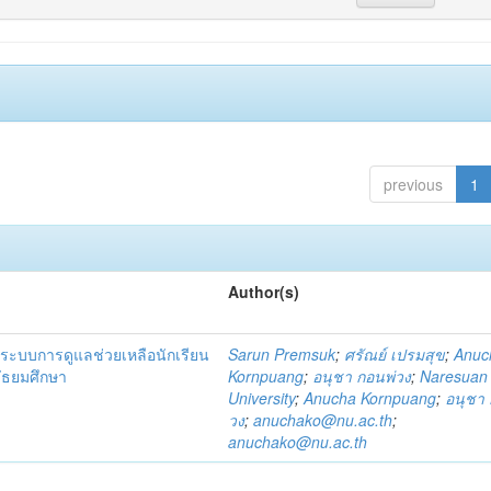
previous
1
Author(s)
ระบบการดูแลช่วยเหลือนักเรียน
Sarun Premsuk
;
ศรัณย์ เปรมสุข
;
Anuc
มัธยมศึกษา
Kornpuang
;
อนุชา กอนพ่วง
;
Naresuan
University
;
Anucha Kornpuang
;
อนุชา 
วง
;
anuchako@nu.ac.th
;
anuchako@nu.ac.th