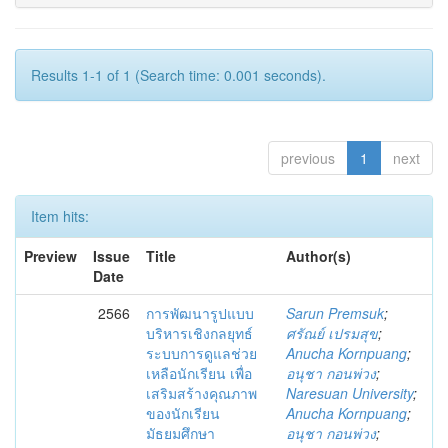
Results 1-1 of 1 (Search time: 0.001 seconds).
previous
1
next
Item hits:
Preview
Issue
Title
Author(s)
Date
2566
การพัฒนารูปแบบ
Sarun Premsuk
;
บริหารเชิงกลยุทธ์
ศรัณย์ เปรมสุข
;
ระบบการดูแลช่วย
Anucha Kornpuang
;
เหลือนักเรียน เพื่อ
อนุชา กอนพ่วง
;
เสริมสร้างคุณภาพ
Naresuan University
;
ของนักเรียน
Anucha Kornpuang
;
มัธยมศึกษา
อนุชา กอนพ่วง
;