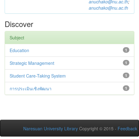
anuchako@nu.ac.th
;
anuchako@nu.ac.th
Discover
Subject
Education
1
Strategic Management
1
Student Care-Taking System
1
การประเมินเชิงพัฒนา
1
Naresuan University Library
Copyright © 2015 -
Feedback