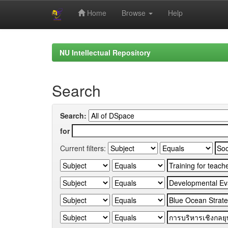
Home
Browse
Help
Skip
navigation
NU Intellectual Repository
Search
Search:
for
Current filters: