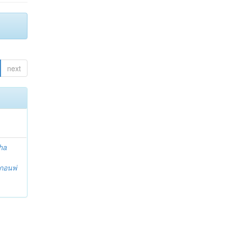
next
ha
กอนพ่