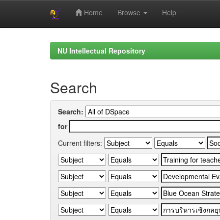
Home
Browse
Help
Skip
navigation
NU Intellectual Repository
Search
Search:
for
Current filters: