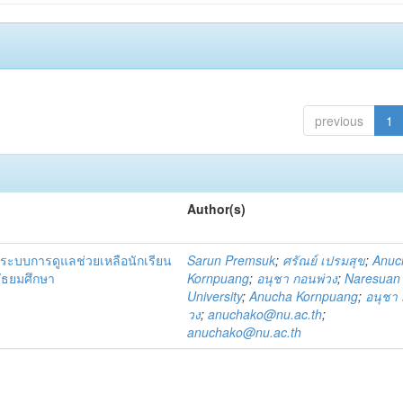
previous
1
Author(s)
ระบบการดูแลช่วยเหลือนักเรียน
Sarun Premsuk
;
ศรัณย์ เปรมสุข
;
Anuc
มัธยมศึกษา
Kornpuang
;
อนุชา กอนพ่วง
;
Naresuan
University
;
Anucha Kornpuang
;
อนุชา 
วง
;
anuchako@nu.ac.th
;
anuchako@nu.ac.th