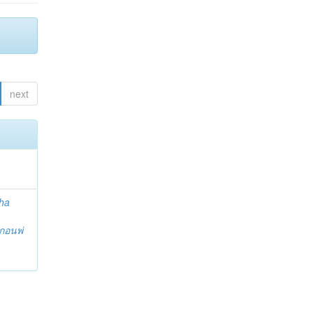
next
ha
กอนพ่