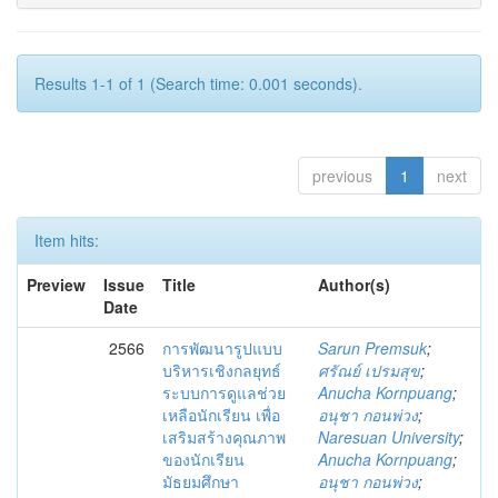
Results 1-1 of 1 (Search time: 0.001 seconds).
previous
1
next
Item hits:
Preview
Issue
Title
Author(s)
Date
2566
การพัฒนารูปแบบ
Sarun Premsuk
;
บริหารเชิงกลยุทธ์
ศรัณย์ เปรมสุข
;
ระบบการดูแลช่วย
Anucha Kornpuang
;
เหลือนักเรียน เพื่อ
อนุชา กอนพ่วง
;
เสริมสร้างคุณภาพ
Naresuan University
;
ของนักเรียน
Anucha Kornpuang
;
มัธยมศึกษา
อนุชา กอนพ่วง
;