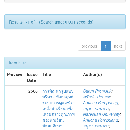
Results 1-1 of 1 (Search time: 0.001 seconds).
previous
1
next
Item hits:
Preview
Issue
Title
Author(s)
Date
2566
การพัฒนารูปแบบ
Sarun Premsuk
;
บริหารเชิงกลยุทธ์
ศรัณย์ เปรมสุข
;
ระบบการดูแลช่วย
Anucha Kornpuang
;
เหลือนักเรียน เพื่อ
อนุชา กอนพ่วง
;
เสริมสร้างคุณภาพ
Naresuan University
;
ของนักเรียน
Anucha Kornpuang
;
มัธยมศึกษา
อนุชา กอนพ่วง
;