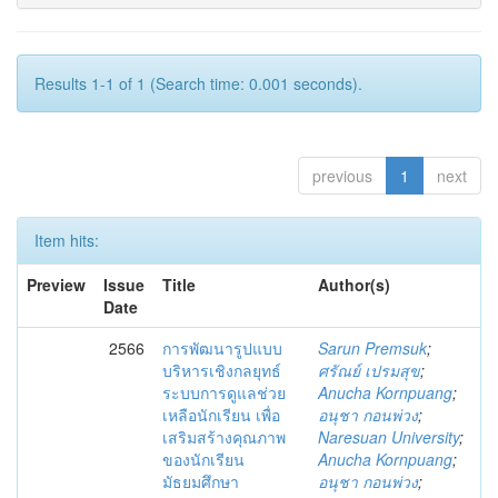
Results 1-1 of 1 (Search time: 0.001 seconds).
previous
1
next
Item hits:
Preview
Issue
Title
Author(s)
Date
2566
การพัฒนารูปแบบ
Sarun Premsuk
;
บริหารเชิงกลยุทธ์
ศรัณย์ เปรมสุข
;
ระบบการดูแลช่วย
Anucha Kornpuang
;
เหลือนักเรียน เพื่อ
อนุชา กอนพ่วง
;
เสริมสร้างคุณภาพ
Naresuan University
;
ของนักเรียน
Anucha Kornpuang
;
มัธยมศึกษา
อนุชา กอนพ่วง
;