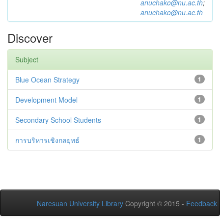
anuchako@nu.ac.th
;
anuchako@nu.ac.th
Discover
Subject
Blue Ocean Strategy
1
Development Model
1
Secondary School Students
1
การบริหารเชิงกลยุทธ์
1
Naresuan University Library
Copyright © 2015 -
Feedback