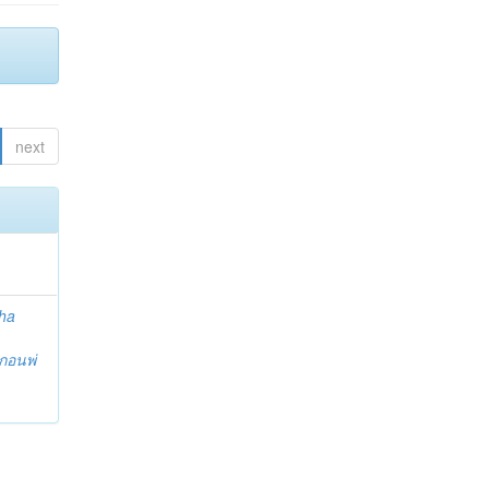
next
ha
กอนพ่