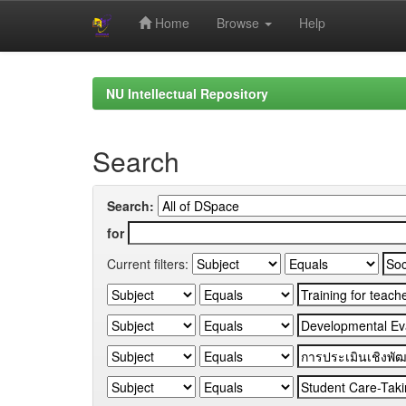
Home
Browse
Help
Skip
navigation
NU Intellectual Repository
Search
Search:
for
Current filters: