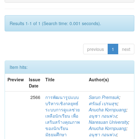
Results 1-1 of 1 (Search time: 0.001 seconds).
previous
1
next
Item hits:
Preview
Issue
Title
Author(s)
Date
2566
การพัฒนารูปแบบ
Sarun Premsuk
;
บริหารเชิงกลยุทธ์
ศรัณย์ เปรมสุข
;
ระบบการดูแลช่วย
Anucha Kornpuang
;
เหลือนักเรียน เพื่อ
อนุชา กอนพ่วง
;
เสริมสร้างคุณภาพ
Naresuan University
;
ของนักเรียน
Anucha Kornpuang
;
มัธยมศึกษา
อนุชา กอนพ่วง
;