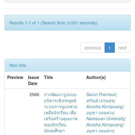
Results 1-1 of 1 (Search time: 0.001 seconds).
previous
1
next
Item hits:
Preview
Issue
Title
Author(s)
Date
2566
การพัฒนารูปแบบ
Sarun Premsuk
;
บริหารเชิงกลยุทธ์
ศรัณย์ เปรมสุข
;
ระบบการดูแลช่วย
Anucha Kornpuang
;
เหลือนักเรียน เพื่อ
อนุชา กอนพ่วง
;
เสริมสร้างคุณภาพ
Naresuan University
;
ของนักเรียน
Anucha Kornpuang
;
มัธยมศึกษา
อนุชา กอนพ่วง
;