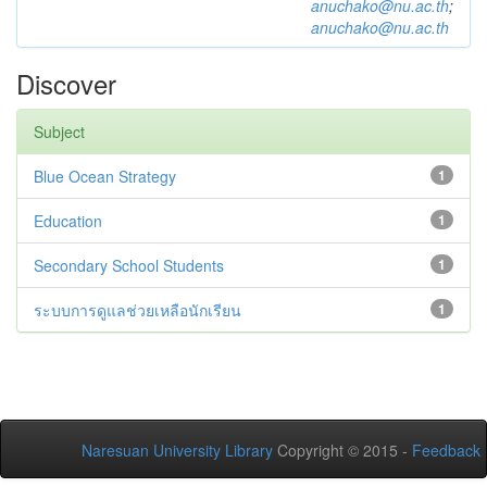
anuchako@nu.ac.th
;
anuchako@nu.ac.th
Discover
Subject
Blue Ocean Strategy
1
Education
1
Secondary School Students
1
ระบบการดูแลช่วยเหลือนักเรียน
1
Naresuan University Library
Copyright © 2015 -
Feedback