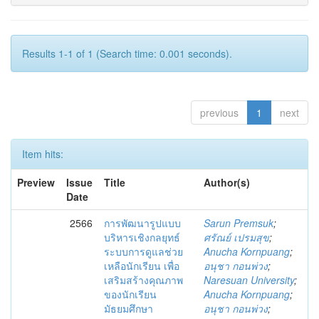
Results 1-1 of 1 (Search time: 0.001 seconds).
previous
1
next
Item hits:
Preview
Issue
Title
Author(s)
Date
2566
การพัฒนารูปแบบ
Sarun Premsuk
;
บริหารเชิงกลยุทธ์
ศรัณย์ เปรมสุข
;
ระบบการดูแลช่วย
Anucha Kornpuang
;
เหลือนักเรียน เพื่อ
อนุชา กอนพ่วง
;
เสริมสร้างคุณภาพ
Naresuan University
;
ของนักเรียน
Anucha Kornpuang
;
มัธยมศึกษา
อนุชา กอนพ่วง
;