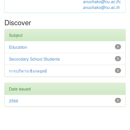
anuchako@nu.ac.th
;
anuchako@nu.ac.th
Discover
Subject
Education
1
Secondary School Students
1
การบริหารเชิงกลยุทธ์
1
Date issued
2566
1