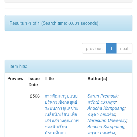
Results 1-1 of 1 (Search time: 0.001 seconds).
previous
1
next
Item hits:
Preview
Issue
Title
Author(s)
Date
2566
การพัฒนารูปแบบ
Sarun Premsuk
;
บริหารเชิงกลยุทธ์
ศรัณย์ เปรมสุข
;
ระบบการดูแลช่วย
Anucha Kornpuang
;
เหลือนักเรียน เพื่อ
อนุชา กอนพ่วง
;
เสริมสร้างคุณภาพ
Naresuan University
;
ของนักเรียน
Anucha Kornpuang
;
มัธยมศึกษา
อนุชา กอนพ่วง
;