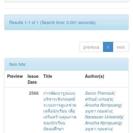
Results 1-1 of 1 (Search time: 0.001 seconds).
previous
1
next
Item hits:
Preview
Issue
Title
Author(s)
Date
2566
การพัฒนารูปแบบ
Sarun Premsuk
;
บริหารเชิงกลยุทธ์
ศรัณย์ เปรมสุข
;
ระบบการดูแลช่วย
Anucha Kornpuang
;
เหลือนักเรียน เพื่อ
อนุชา กอนพ่วง
;
เสริมสร้างคุณภาพ
Naresuan University
;
ของนักเรียน
Anucha Kornpuang
;
มัธยมศึกษา
อนุชา กอนพ่วง
;