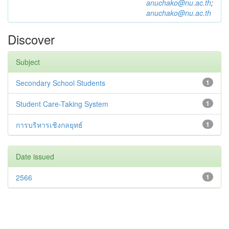
anuchako@nu.ac.th
;
anuchako@nu.ac.th
Discover
Subject
Secondary School Students
1
Student Care-Taking System
1
การบริหารเชิงกลยุทธ์
1
Date issued
2566
1