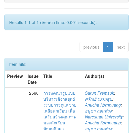
Results 1-1 of 1 (Search time: 0.001 seconds).
previous
1
next
Item hits:
Preview
Issue
Title
Author(s)
Date
2566
การพัฒนารูปแบบ
Sarun Premsuk
;
บริหารเชิงกลยุทธ์
ศรัณย์ เปรมสุข
;
ระบบการดูแลช่วย
Anucha Kornpuang
;
เหลือนักเรียน เพื่อ
อนุชา กอนพ่วง
;
เสริมสร้างคุณภาพ
Naresuan University
;
ของนักเรียน
Anucha Kornpuang
;
มัธยมศึกษา
อนุชา กอนพ่วง
;