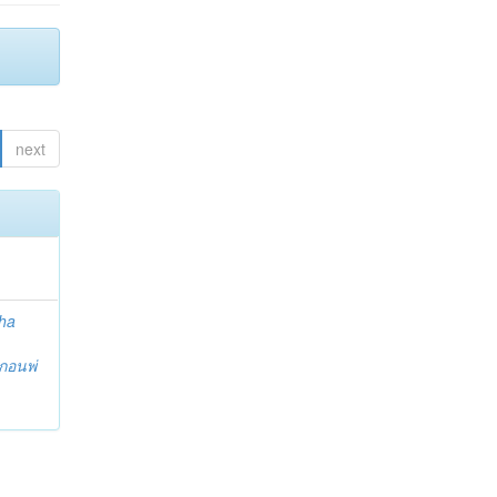
next
ha
กอนพ่