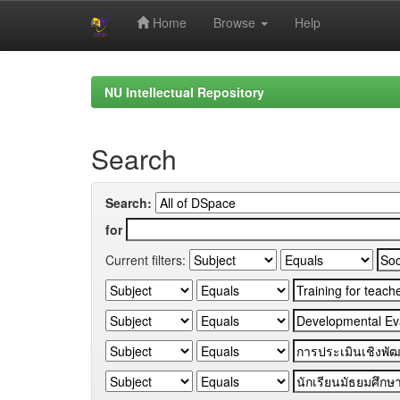
Home
Browse
Help
Skip
navigation
NU Intellectual Repository
Search
Search:
for
Current filters: