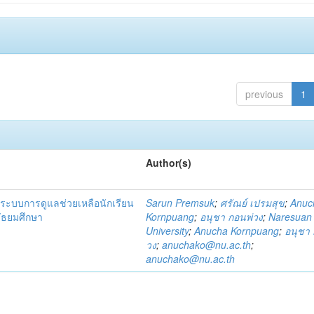
previous
1
Author(s)
ระบบการดูแลช่วยเหลือนักเรียน
Sarun Premsuk
;
ศรัณย์ เปรมสุข
;
Anuc
มัธยมศึกษา
Kornpuang
;
อนุชา กอนพ่วง
;
Naresuan
University
;
Anucha Kornpuang
;
อนุชา 
วง
;
anuchako@nu.ac.th
;
anuchako@nu.ac.th