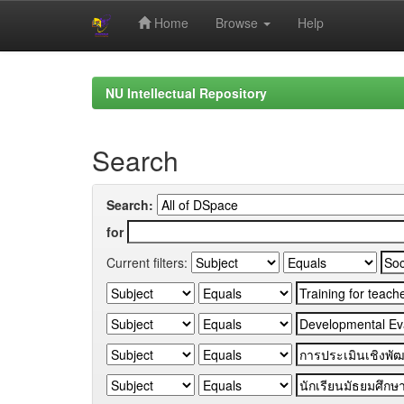
Home
Browse
Help
Skip
navigation
NU Intellectual Repository
Search
Search:
for
Current filters: