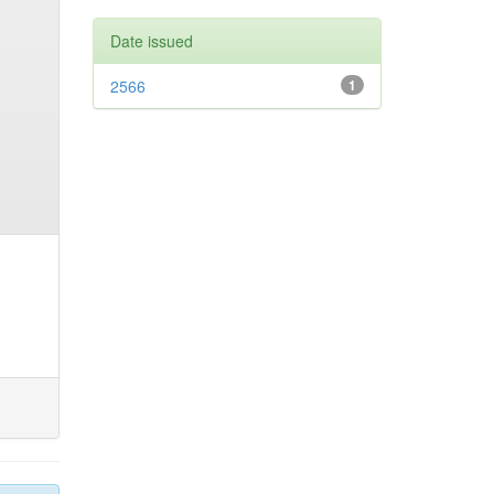
Date issued
2566
1