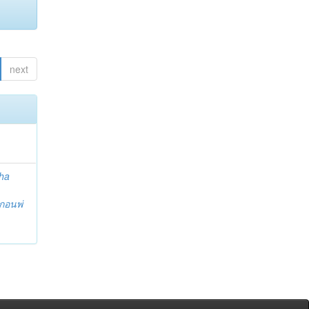
next
ha
กอนพ่