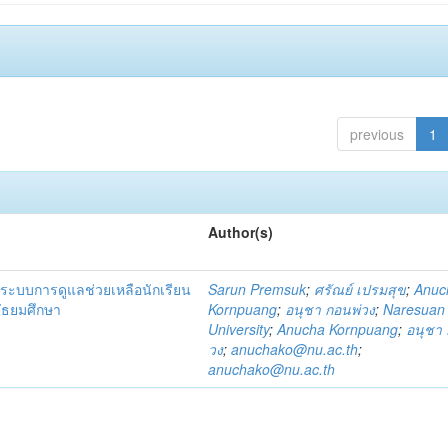
previous
1
Author(s)
ระบบการดูแลช่วยเหลือนักเรียน
Sarun Premsuk
;
ศรัณย์ เปรมสุข
;
Anuc
มัธยมศึกษา
Kornpuang
;
อนุชา กอนพ่วง
;
Naresuan
University
;
Anucha Kornpuang
;
อนุชา 
วง
;
anuchako@nu.ac.th
;
anuchako@nu.ac.th