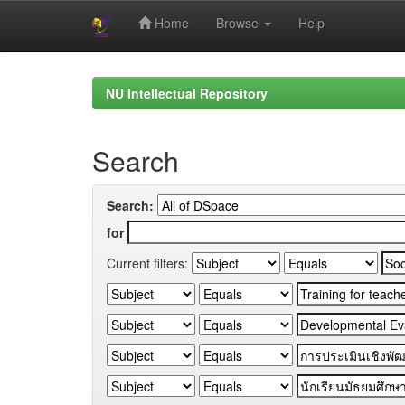
Home
Browse
Help
Skip
navigation
NU Intellectual Repository
Search
Search:
for
Current filters: