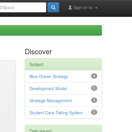
Sign on to:
Discover
Subject
Blue Ocean Strategy
1
Development Model
1
Strategic Management
1
Student Care-Taking System
1
Date issued