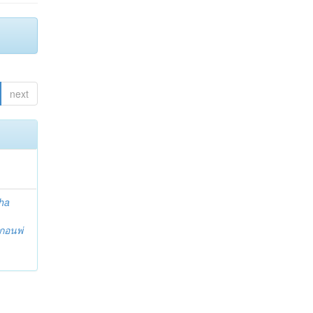
next
ha
กอนพ่