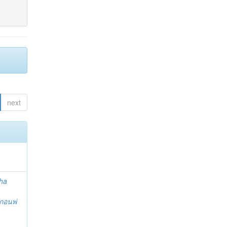
next
ha
กอนพ่