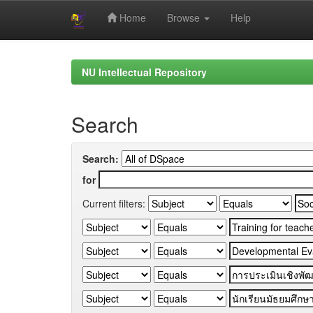
Home
Browse
Help
Skip
navigation
NU Intellectual Repository
Search
Search:
for
Current filters: