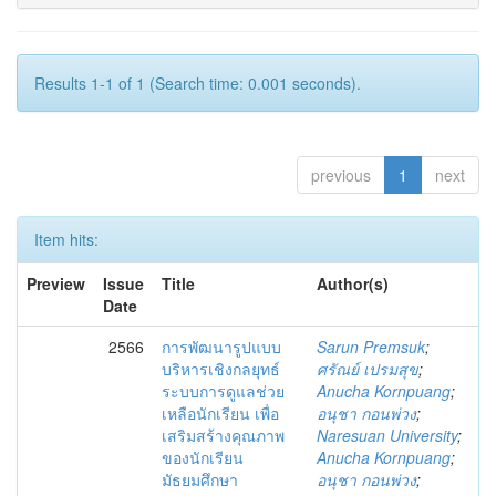
Results 1-1 of 1 (Search time: 0.001 seconds).
previous
1
next
Item hits:
Preview
Issue
Title
Author(s)
Date
2566
การพัฒนารูปแบบ
Sarun Premsuk
;
บริหารเชิงกลยุทธ์
ศรัณย์ เปรมสุข
;
ระบบการดูแลช่วย
Anucha Kornpuang
;
เหลือนักเรียน เพื่อ
อนุชา กอนพ่วง
;
เสริมสร้างคุณภาพ
Naresuan University
;
ของนักเรียน
Anucha Kornpuang
;
มัธยมศึกษา
อนุชา กอนพ่วง
;