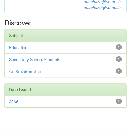
anuchako@nu.ac.th
;
anuchako@nu.ac.th
Discover
Subject
Education
1
Secondary School Students
1
นักเรียนมัธยมศึกษา
1
Date issued
2566
1