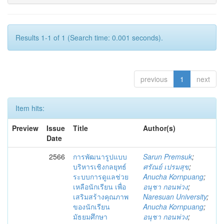
Results 1-1 of 1 (Search time: 0.001 seconds).
previous
1
next
Item hits:
Preview
Issue
Title
Author(s)
Date
2566
การพัฒนารูปแบบ
Sarun Premsuk
;
บริหารเชิงกลยุทธ์
ศรัณย์ เปรมสุข
;
ระบบการดูแลช่วย
Anucha Kornpuang
;
เหลือนักเรียน เพื่อ
อนุชา กอนพ่วง
;
เสริมสร้างคุณภาพ
Naresuan University
;
ของนักเรียน
Anucha Kornpuang
;
มัธยมศึกษา
อนุชา กอนพ่วง
;