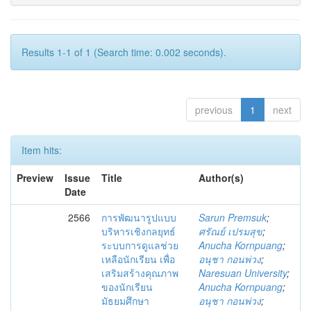
Results 1-1 of 1 (Search time: 0.002 seconds).
previous
1
next
Item hits:
Preview
Issue
Title
Author(s)
Date
2566
การพัฒนารูปแบบ
Sarun Premsuk
;
บริหารเชิงกลยุทธ์
ศรัณย์ เปรมสุข
;
ระบบการดูแลช่วย
Anucha Kornpuang
;
เหลือนักเรียน เพื่อ
อนุชา กอนพ่วง
;
เสริมสร้างคุณภาพ
Naresuan University
;
ของนักเรียน
Anucha Kornpuang
;
มัธยมศึกษา
อนุชา กอนพ่วง
;