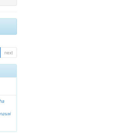
next
ha
กอนพ่