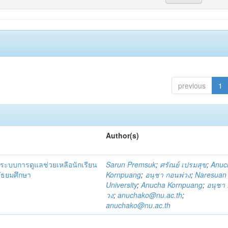
previous
1
Author(s)
ระบบการดูแลช่วยเหลือนักเรียน
Sarun Premsuk
;
ศรัณย์ เปรมสุข
;
Anuc
มัธยมศึกษา
Kornpuang
;
อนุชา กอนพ่วง
;
Naresuan
University
;
Anucha Kornpuang
;
อนุชา 
วง
;
anuchako@nu.ac.th
;
anuchako@nu.ac.th