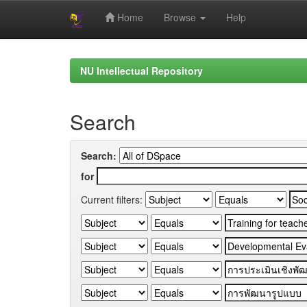
Home
Browse
Help
Skip
navigation
NU Intellectual Repository
Search
Search:
for
Current filters: