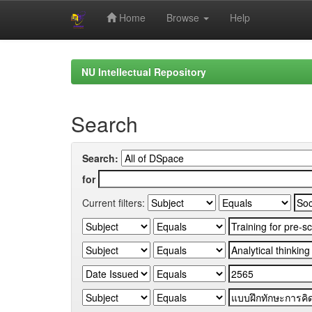
Home
Browse
Help
Skip
navigation
NU Intellectual Repository
Search
Search:
for
Current filters: