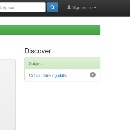
Sign on to:
Discover
Subject
Critical thinking skills
1