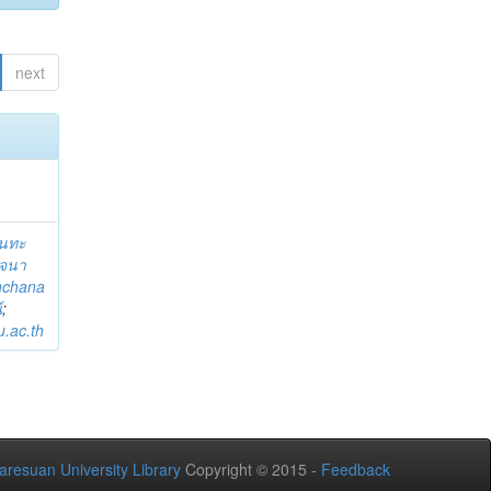
next
ขันทะ
จนา
nchana
์
;
.ac.th
aresuan University Library
Copyright © 2015 -
Feedback