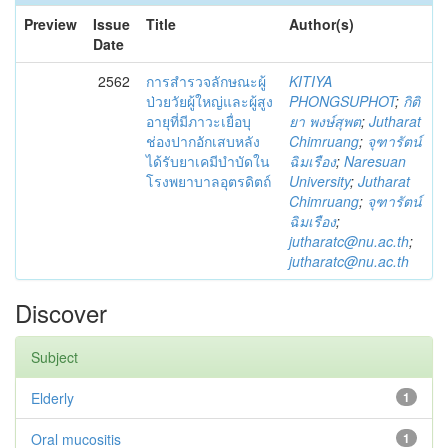
Preview
Issue
Title
Author(s)
Date
2562
การสำรวจลักษณะผู้
KITIYA
ป่วยวัยผู้ใหญ่และผู้สูง
PHONGSUPHOT
;
กิติ
อายุที่มีภาวะเยื่อบุ
ยา พงษ์สุพต
;
Jutharat
ช่องปากอักเสบหลัง
Chimruang
;
จุฑารัตน์
ได้รับยาเคมีบำบัดใน
ฉิมเรือง
;
Naresuan
โรงพยาบาลอุตรดิตถ์
University
;
Jutharat
Chimruang
;
จุฑารัตน์
ฉิมเรือง
;
jutharatc@nu.ac.th
;
jutharatc@nu.ac.th
Discover
Subject
Elderly
1
Oral mucositis
1