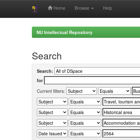
Home
Browse
Help
Skip
navigation
NU Intellectual Repository
Search
Search:
for
Current filters: