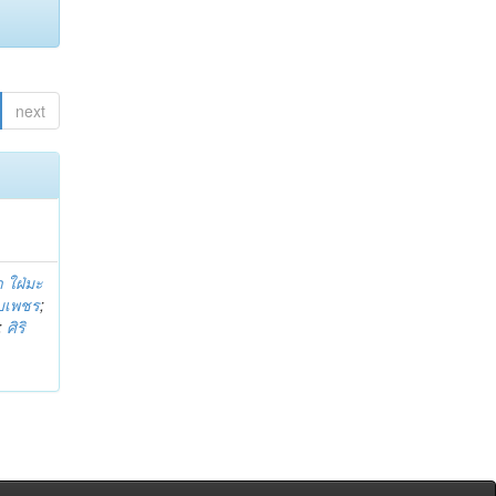
next
 ใฝ่มะ
าบเพชร
;
;
ศิริ