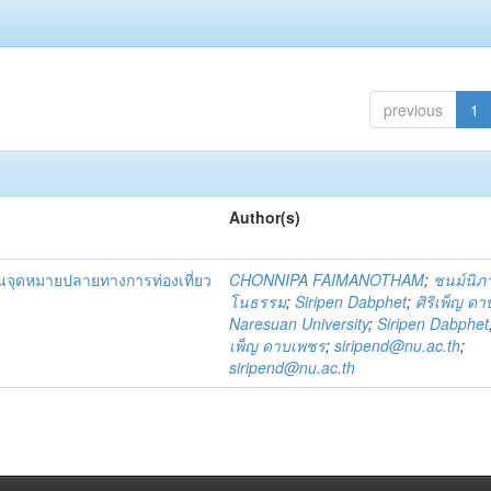
previous
1
Author(s)
็นจุดหมายปลายทางการท่องเที่ยว
CHONNIPA FAIMANOTHAM
;
ชนม์นิภา
โนธรรม
;
Siripen Dabphet
;
ศิริเพ็ญ ด
Naresuan University
;
Siripen Dabphet
เพ็ญ ดาบเพชร
;
siripend@nu.ac.th
;
siripend@nu.ac.th