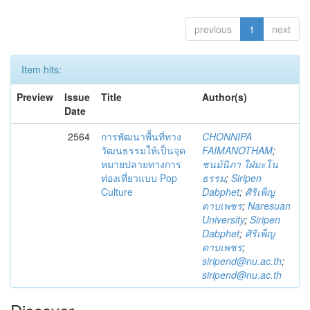
previous
1
next
Item hits:
Preview
Issue
Title
Author(s)
Date
2564
การพัฒนาพื้นที่ทาง
CHONNIPA
วัฒนธรรมให้เป็นจุด
FAIMANOTHAM
;
หมายปลายทางการ
ชนม์นิภา ใฝ่มะโน
ท่องเที่ยวแบบ Pop
ธรรม
;
Siripen
Culture
Dabphet
;
ศิริเพ็ญ
ดาบเพชร
;
Naresuan
University
;
Siripen
Dabphet
;
ศิริเพ็ญ
ดาบเพชร
;
siripend@nu.ac.th
;
siripend@nu.ac.th