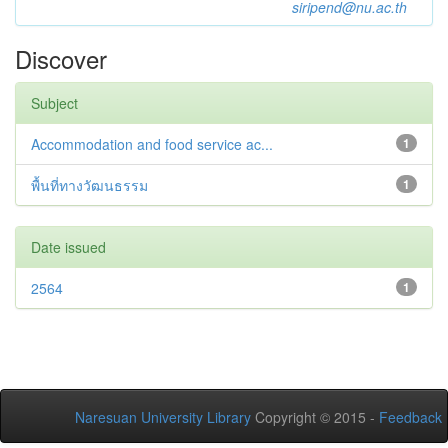
siripend@nu.ac.th
Discover
Subject
Accommodation and food service ac...
1
พื้นที่ทางวัฒนธรรม
1
Date issued
2564
1
Naresuan University Library
Copyright © 2015 -
Feedback