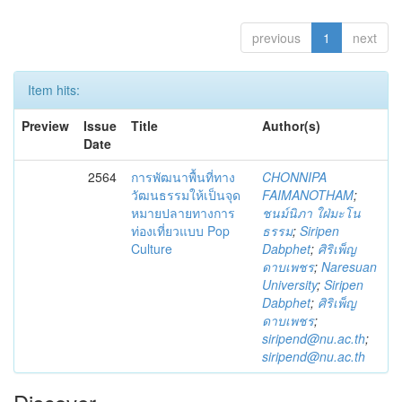
previous
1
next
Item hits:
Preview
Issue
Title
Author(s)
Date
2564
การพัฒนาพื้นที่ทาง
CHONNIPA
วัฒนธรรมให้เป็นจุด
FAIMANOTHAM
;
หมายปลายทางการ
ชนม์นิภา ใฝ่มะโน
ท่องเที่ยวแบบ Pop
ธรรม
;
Siripen
Culture
Dabphet
;
ศิริเพ็ญ
ดาบเพชร
;
Naresuan
University
;
Siripen
Dabphet
;
ศิริเพ็ญ
ดาบเพชร
;
siripend@nu.ac.th
;
siripend@nu.ac.th